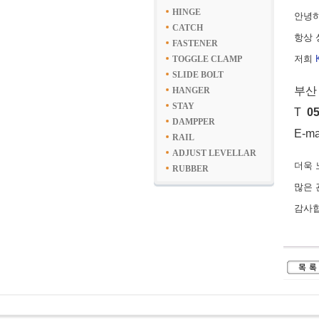
HINGE
안녕하
CATCH
항상 
FASTENER
저희
TOGGLE CLAMP
SLIDE BOLT
부산
HANGER
STAY
T
05
DAMPPER
E-m
RAIL
ADJUST LEVELLAR
더욱 
RUBBER
많은
감사합